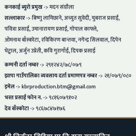
कनकाई ब्युराे प्रमुख
-> मदन संग्राैला
सल्लाकार
-> बिष्णु लामिछाने, अच्युत सुवेदी, युबराज प्रसाईं,
पवित्रा प्रसाईं, उमानारायण प्रसाईं, गाेपाल काफ्ले,
ओमनाथ बाँस्काेटा, रविकिरण बान्तवा, नगेन्द्र सिलवाल, दिपेन
भेट्वाल, अर्जुन उप्रेती, कवि गुरागाँई, दिपक प्रसाई
कम्पनी दर्ता नम्बर
-> २९१२४२/७८/०७९
झापा गाउँपालिका व्यवसाय दर्ता प्रमाणपत्र नम्बर
-> २१/०७९/०८०
इमेल
->
kbrproduction.btm@gmail.com
भरत प्रसाईं फाेन न.
-> ९८१६०७९१०२
देव बाँस्काेटा
-> ९८६७८४७१७६