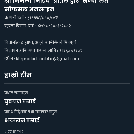
श्री निर्मला मिडिया प्रा.लि द्वारा सञ्चालित
माेफसल अनलाइन
कम्पनी दर्ता : ३१९६६८/०८०/०८१
सूचना विभाग दर्ता : ४७४०-२०८१/२०८२
बिर्तामाेड-४ झापा, अपुर्व फार्मेसिकाे भित्रपट्टी
बिज्ञापन अनि समाचारका लागि : ९८१६०७९१०२
इमेल :
kbrproduction.btm@gmail.com
हाम्रो टीम
प्रधान सम्पादक
युवराज प्रसाईं
प्रबन्ध निर्देशक तथा समाचार प्रमुख
भरतराज प्रसाईं
सल्लाहकार