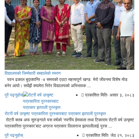
विद्यालयको जिम्मेवारी सम्हालेको स्मरण
पवन ढकाल बुद्ध्शान्ति -४ समयको एउटा महत्त्वपूर्ण खण्ड मेरो जीवनमा विशेष मोड
बनेर आयो। सधैंझैं क्यामेरा भिरेर विद्यालयको अभिभावक ...
पुरै पढ्नुहोस्
प्रकाशित मितिः असार ३, २०८३
रोटरी वर्ष उत्कृष्ट पत्रकारिता पुरस्कारबाट पत्रकार झापाली पुरस्कृत
रोटरी क्लब अफ सुरुङ्गाले यस वर्षको ‘स्वर्गीय हेमकला तथा टिकाराम रोटरी वर्ष उत्कृष्ट
पत्रकारिता पुरस्कार’बाट अग्रज पत्रकार लिलाराज झापालीलाई पुरस ...
पुरै पढ्नुहोस्
प्रकाशित मितिः जेठ २१, २०८३