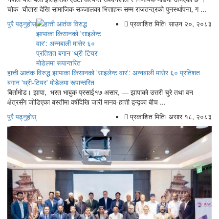
चोक–चौतारा देखि सामाजिक सञ्जालका भित्ताहरू सम्म राजतन्त्रको पुनर्स्थापना, ग ...
पुरै पढ्नुहोस्
प्रकाशित मितिः साउन २०, २०८३
हात्ती आतंक विरुद्ध झापाका किसानको 'साइलेन्ट वार': अन्नबाली मासेर ६० प्रतिशत
बगान 'थ्री-टियर' मोडेलमा रूपान्तरित
बिर्तामोड। झापा, भरत भाबुक प्रसाई१७ असार, — झापाको उत्तरी चुरे तथा वन
क्षेत्रसँग जोडिएका बस्तीमा वर्षौँदेखि जारी मानव-हात्ती द्वन्द्वका बीच ...
पुरै पढ्नुहोस्
प्रकाशित मितिः असार १८, २०८३