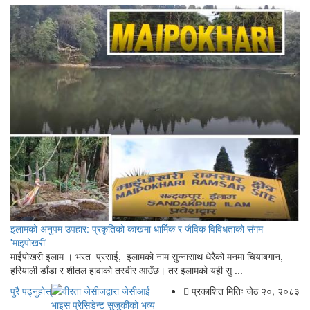
इलामको अनुपम उपहार: प्रकृतिको काखमा धार्मिक र जैविक विविधताको संगम
'माइपोखरी'
माईपोखरी इलाम । भरत प्रसाई, इलामको नाम सुन्नासाथ धेरैको मनमा चियाबगान,
हरियाली डाँडा र शीतल हावाको तस्वीर आउँछ। तर इलामको यही सु ...
पुरै पढ्नुहोस्
प्रकाशित मितिः जेठ २०, २०८३