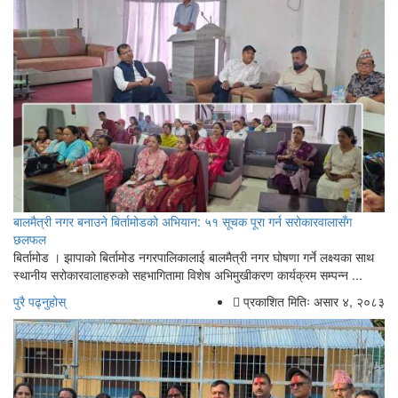
बालमैत्री नगर बनाउने बिर्तामोडको अभियान: ५१ सूचक पूरा गर्न सरोकारवालासँग
छलफल
बिर्तामोड । झापाको बिर्तामोड नगरपालिकालाई बालमैत्री नगर घोषणा गर्ने लक्ष्यका साथ
स्थानीय सरोकारवालाहरुको सहभागितामा विशेष अभिमुखीकरण कार्यक्रम सम्पन्न ...
पुरै पढ्नुहोस्
प्रकाशित मितिः असार ४, २०८३