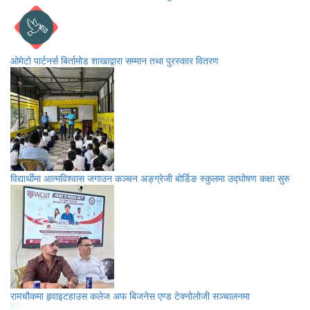
ओमेटो पार्टनर्स बिर्तामोड शाखाद्वारा सम्मान तथा पुरस्कार वितरण
विद्यार्थीमा आत्मविश्वास जगाउन कञ्चन अङ्ग्रेजी बोर्डिङ स्कुलमा उद्घोषण कक्षा सुरु
रामचौकमा हृवाइटहाउस कलेज अफ बिजनेस एण्ड टेक्नोलोजी सञ्चालनमा