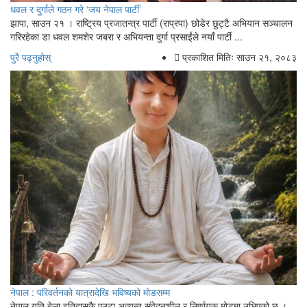
धवल र दुर्गाले गठन गरे ‘जय नेपाल पार्टी’
झापा, साउन २१ । राष्ट्रिय प्रजातन्त्र पार्टी (राप्रपा) छोडेर छुट्टै अभियान सञ्चालन
गरिरहेका डा धवल शमशेर जबरा र अभियन्ता दुर्गा प्रसाईंले नयाँ पार्टी ...
पुरै पढ्नुहोस्
प्रकाशित मितिः साउन २१, २०८३
नेपाल : परिवर्तनको यात्रादेखि भविष्यको मोडसम्म
नेपाल यति बेला इतिहासकै एउटा अत्यन्त संवेदनशील र निर्णायक मोडमा उभिएको छ ।