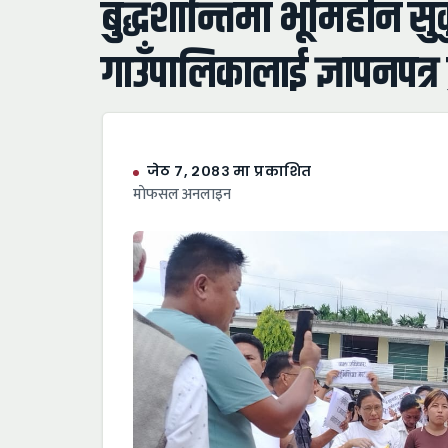
​बुद्धशान्तिमा भूमिहीन सु
गाउँपालिकालाई ज्ञापनपत्र
जेठ ७, २०८३ मा प्रकाशित
माेफसल अनलाइन