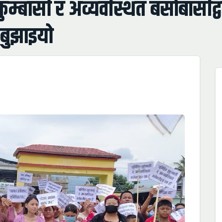
कुम्बासी र अव्यवस्थित बसोबासीद्वार
 बुझाइयो