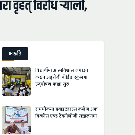
ा वृहत् विरोध र्‍याली,
भर्खरै
विद्यार्थीमा आत्मविश्वास जगाउन
कञ्चन अङ्ग्रेजी बोर्डिङ स्कुलमा
उद्घोषण कक्षा सुरु
रामचौकमा हृवाइटहाउस कलेज अफ
बिजनेस एण्ड टेक्नोलोजी सञ्चालनमा