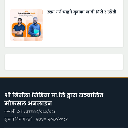
उद्यम गर्न चाहने युवाका लागी गिरी र उप्रेती
श्री निर्मला मिडिया प्रा.लि द्वारा सञ्चालित
माेफसल अनलाइन
कम्पनी दर्ता : ३१९६६८/०८०/०८१
सूचना विभाग दर्ता : ४७४०-२०८१/२०८२