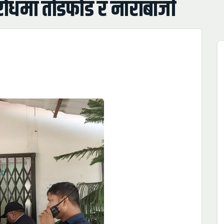
विरोधमा तोडफोड र नाराबाजी