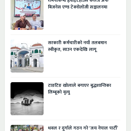
रामचौकमा हृवाइटहाउस कलेज अफ
बिजनेस एण्ड टेक्नोलोजी सञ्चालनमा
सरकारी कर्मचारीको नयाँ तलबमान
स्वीकृत, साउन एकदेखि लागू
टाङटिङ खोलाले बगाएर बुद्धशान्तिका
लिम्बूको मृत्यु
धवल र दुर्गाले गठन गरे ‘जय नेपाल पार्टी’