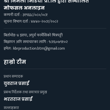
श्री निर्मला मिडिया प्रा.लि द्वारा सञ्चालित
माेफसल अनलाइन
कम्पनी दर्ता : ३१९६६८/०८०/०८१
सूचना विभाग दर्ता : ४७४०-२०८१/२०८२
बिर्तामाेड-४ झापा, अपुर्व फार्मेसिकाे भित्रपट्टी
बिज्ञापन अनि समाचारका लागि : ९८१६०७९१०२
इमेल :
kbrproduction.btm@gmail.com
हाम्रो टीम
प्रधान सम्पादक
युवराज प्रसाईं
प्रबन्ध निर्देशक तथा समाचार प्रमुख
भरतराज प्रसाईं
सल्लाहकार