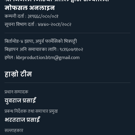
माेफसल अनलाइन
कम्पनी दर्ता : ३१९६६८/०८०/०८१
सूचना विभाग दर्ता : ४७४०-२०८१/२०८२
बिर्तामाेड-४ झापा, अपुर्व फार्मेसिकाे भित्रपट्टी
बिज्ञापन अनि समाचारका लागि : ९८१६०७९१०२
इमेल :
kbrproduction.btm@gmail.com
हाम्रो टीम
प्रधान सम्पादक
युवराज प्रसाईं
प्रबन्ध निर्देशक तथा समाचार प्रमुख
भरतराज प्रसाईं
सल्लाहकार