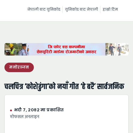
नेपाली बाट युनिकोड
युनिकोड बाट नेपाली
हाम्रो टिम
मनोरञ्जन
चलचित्र ‘कोशेढुंगा’को नयाँ गीत ‘हे बरै’ सार्वजनिक
भदौ ७, २०८२ मा प्रकाशित
माेफसल अनलाइन